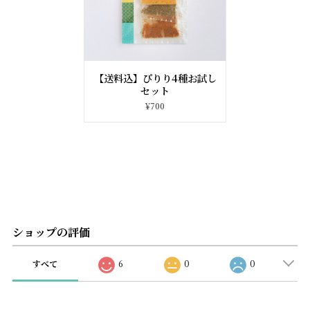
【送料込】ぴりり4種お試し
セット
¥700
ショップの評価
すべて
6
0
0