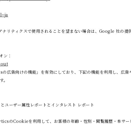
l=ja
 アナリティクスで使用されることを望まない場合は、Google 社の提供
ドオン：
tout
yticsの広告向けの機能」を有効にしており、下記の機能を利用し、広告やサイ
ます。
レポートとユーザー属性レポートとインタレスト レポート
alyticsのCookieを利用して、お客様の年齢・性別・閲覧履歴・