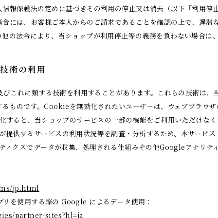
人情報保護法の定めに基づきその利用の停止又は消去（以下「利用停
場合には、お客様ご本人からのご請求であることを確認の上で、遅滞
の他の法令により、当ショップが利用停止等の義務を負わない場合は
他の技術の利用
ie及びこれに類する技術を利用することがあります。これらの技術は
ものです。Cookieを無効化されたいユーザーは、ウェブブラウザの
無効化すると、当ショップのサービスの一部の機能をご利用いただけな
供するサービスの利用状況等を調査・分析するため、本サービス上に Goo
リティクスでデータが収集、処理される仕組みその他Googleアナリ
rms/jp.html
プリを使用する際の Google によるデータ使用：
ies/partner-sites?hl=ja